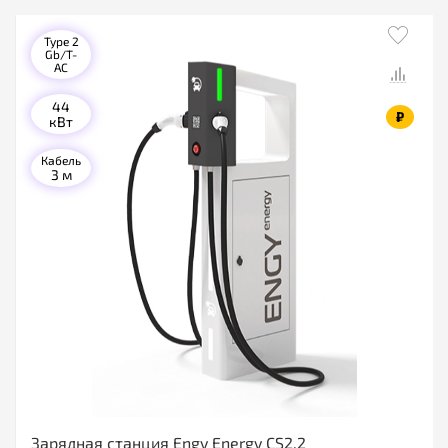
Type 2
Gb/T-
AC
44
₽
кВт
Кабель
3 м
Зарядная станция Engy Energy CS2.2