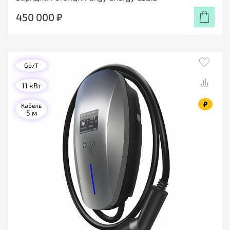
450 000 ₽
Gb/T
11 кВт
₽
Кабель
5 м