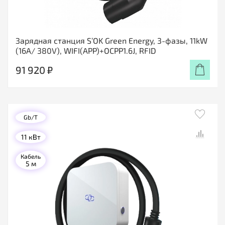
Зарядная станция S’OK Green Energy, 3-фазы, 11kW
(16A/ 380V), WIFI(APP)+OCPP1.6J, RFID
91 920 ₽
Gb/T
11 кВт
Кабель
5 м