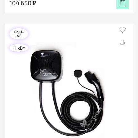
104 650 ₽
Gb/T-
AC
11 кВт