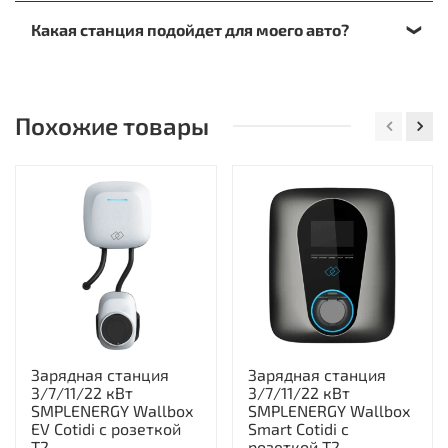
Да, если такая функция поддерживается
будем заправляться ночью, цена заправки = 2.40
Какая станция подойдет для моего авто?
конкретной моделью зарядной станции.
* 82 = 197 руб.
При выборе ориентируйтесь на марку и тип
вашего электромобиля. Также роль сыграет
наличие доступного подключения, емкость
Похожие товары
батареи и мощность зарядной станции.
Зарядная станция
Зарядная станция
3/7/11/22 кВт
3/7/11/22 кВт
SMPLENERGY Wallbox
SMPLENERGY Wallbox
EV Cotidi с розеткой
Smart Cotidi с
Т2
розеткой Т2