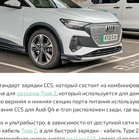
стандарт зарядки CCS, который состоит из комбиниро
на для
разъема Type 2
, который используется для до
о верхняя и нижняя секции порта питания использу
ния CCS для Audi Q4 e-tron расположен сзади, где в
о и ультрабыстро, в зависимости от доступной сети 
й кабель
Type 2
, а для быстрой зарядки - кабель Type 
 автомобиле используется
разъем CCS
, который являе