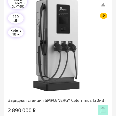
CHAdeMO
Gb/T-DC
₽
120
кВт
Кабель
10 м
Зарядная станция SMPLENERGY Celerrimus 120кВт
2 890 000 ₽