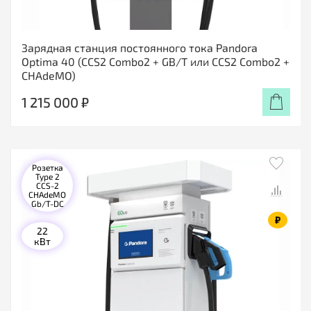
Зарядная станция постоянного тока Pandora
Optima 40 (CCS2 Combo2 + GB/T или CCS2 Combo2 +
CHAdeMO)
1 215 000 ₽
Розетка
Type 2
CCS-2
CHAdeMO
Gb/T-DC
₽
22
кВт