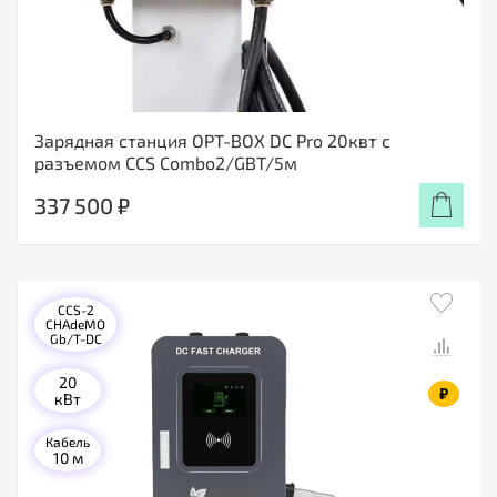
Зарядная станция OPT-BOX DC Pro 20квт с
разъемом CCS Combo2/GBT/5м
337 500 ₽
CCS-2
CHAdeMO
Gb/T-DC
20
₽
кВт
Кабель
10 м