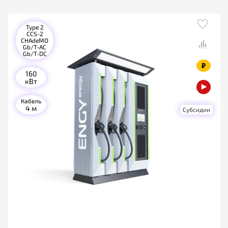
Type 2
CCS-2
CHAdeMO
Gb/T-AC
Gb/T-DC
₽
160
кВт
Кабель
4 м
Субсидии