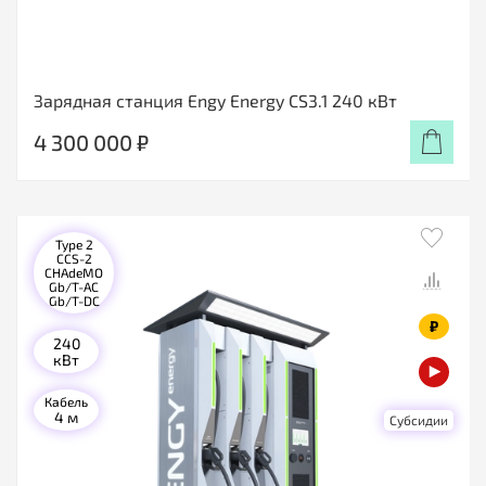
Зарядная станция Engy Energy CS3.1 240 кВт
4 300 000 ₽
Type 2
CCS-2
CHAdeMO
Gb/T-AC
Gb/T-DC
₽
240
кВт
Кабель
4 м
Субсидии