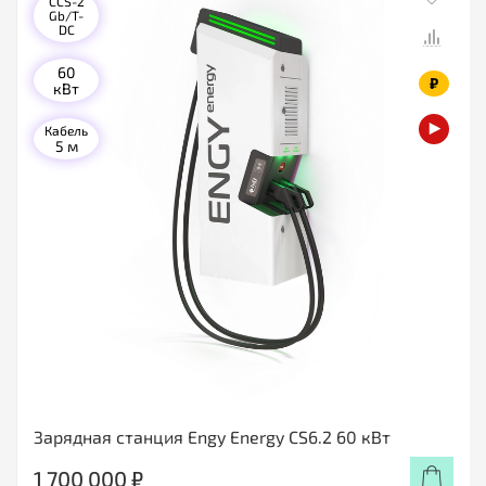
CCS-2
Gb/T-
DC
60
₽
кВт
Кабель
5 м
Зарядная станция Engy Energy CS6.2 60 кВт
1 700 000 ₽