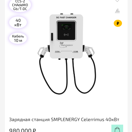
CCS-2
CHAdeMO
Gb/T-DC
40
₽
кВт
Кабель
10 м
Зарядная станция SMPLENERGY Celerrimus 40кВт
980 000 ₽