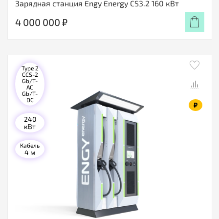
Зарядная станция Engy Energy CS3.2 160 кВт
4 000 000 ₽
Type 2
CCS-2
Gb/T-
AC
Gb/T-
DC
₽
240
кВт
Кабель
4 м