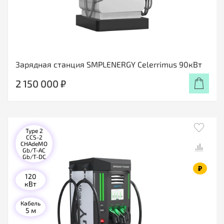
Зарядная станция SMPLENERGY Celerrimus 90кВт
2 150 000 ₽
Type 2
CCS-2
CHAdeMO
Gb/T-AC
Gb/T-DC
₽
120
кВт
Кабель
5 м