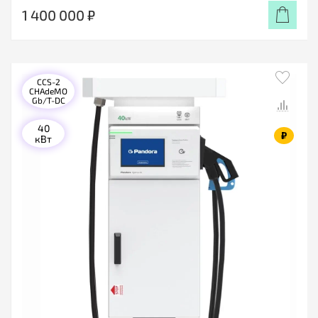
1 400 000 ₽
CCS-2
CHAdeMO
Gb/T-DC
40
₽
кВт