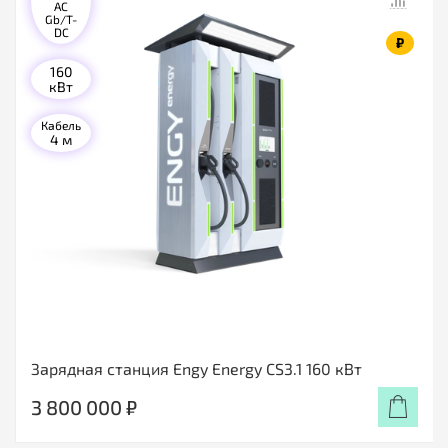
AC
Gb/T-
DC
₽
160
кВт
Кабель
4 м
Зарядная станция Engy Energy CS3.1 160 кВт
3 800 000 ₽