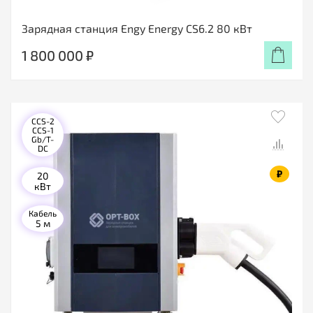
Зарядная станция Engy Energy CS6.2 80 кВт
1 800 000 ₽
CCS-2
CCS-1
Gb/T-
DC
₽
20
кВт
Кабель
5 м