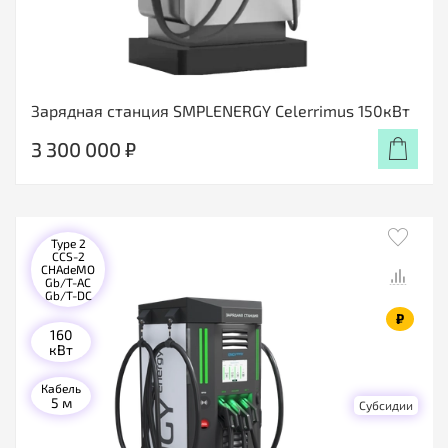
Зарядная станция SMPLENERGY Celerrimus 150кВт
3 300 000 ₽
Type 2
CCS-2
CHAdeMO
Gb/T-AC
Gb/T-DC
₽
160
кВт
Кабель
5 м
Субсидии