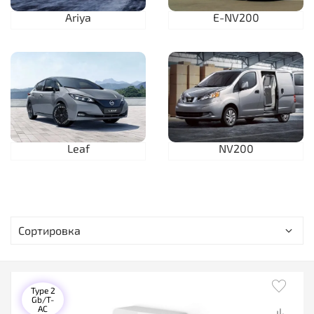
Ariya
E-NV200
Leaf
NV200
Type 2
Gb/T-
AC