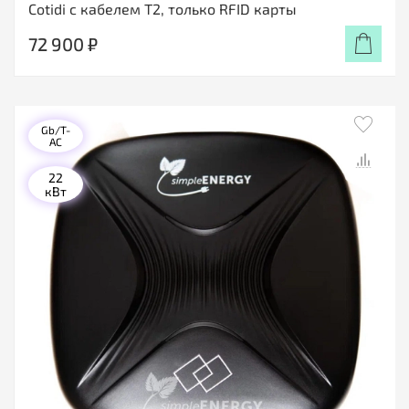
Cotidi с кабелем Т2, только RFID карты
72 900 ₽
Gb/T-
AC
22
кВт