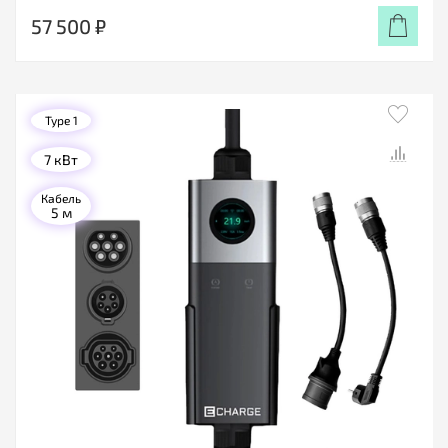
57 500 ₽
Type 1
7 кВт
Кабель
5 м