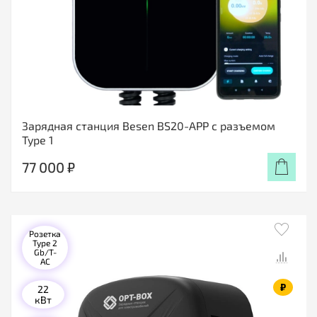
Зарядная станция Besen BS20-APP с разъемом
Type 1
77 000 ₽
Розетка
Type 2
Gb/T-
AC
₽
22
кВт