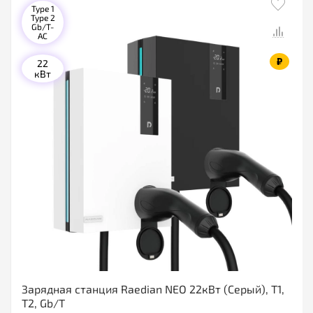
Type 1
Type 2
Gb/T-
AC
₽
22
кВт
Зарядная станция Raedian NEO 22кВт (Серый), T1,
T2, Gb/T