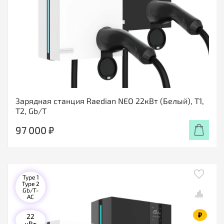
Зарядная станция Raedian NEO 22кВт (Белый), T1,
T2, Gb/T
97 000 ₽
Type 1
Type 2
Gb/T-
AC
₽
22
кВт