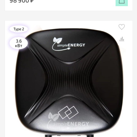
Type 2
3.6
кВт