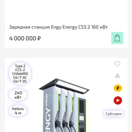
Зарядная станция Engy Energy CS3.2 160 кВт
4 000 000 ₽
Type 2
CCS-2
CHAdeMO
Gb/T-AC
Gb/T-DC
₽
240
кВт
Кабель
4 м
Субсидии