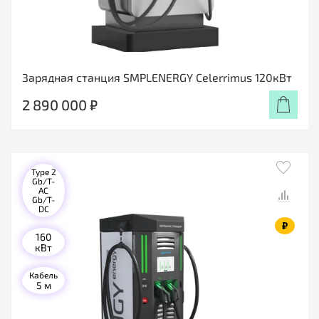
Зарядная станция SMPLENERGY Celerrimus 120кВт
2 890 000 ₽
Type 2
Gb/T-
AC
Gb/T-
DC
₽
160
кВт
Кабель
5 м