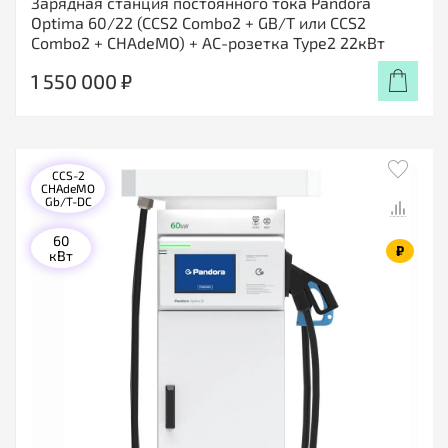
Зарядная станция постоянного тока Pandora
Optima 60/22 (CCS2 Combo2 + GB/T или CCS2
Combo2 + CHAdeMO) + АС-розетка Type2 22кВт
1 550 000 ₽
CCS-2
CHAdeMO
Gb/T-DC
60
₽
кВт