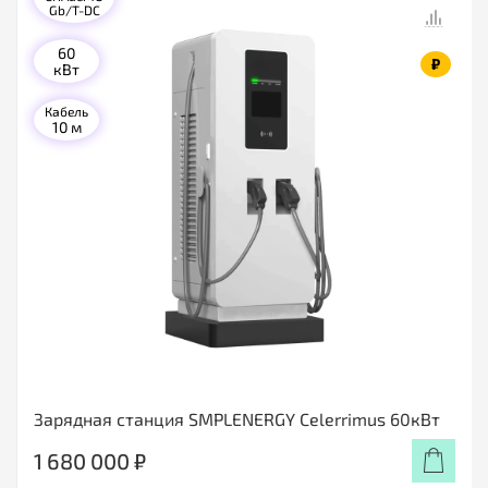
Gb/T-DC
60
₽
кВт
Кабель
10 м
Зарядная станция SMPLENERGY Celerrimus 60кВт
1 680 000 ₽