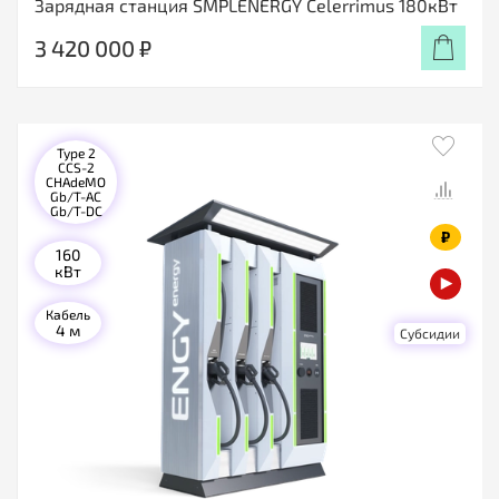
Зарядная станция SMPLENERGY Celerrimus 180кВт
3 420 000 ₽
Type 2
CCS-2
CHAdeMO
Gb/T-AC
Gb/T-DC
₽
160
кВт
Кабель
4 м
Субсидии