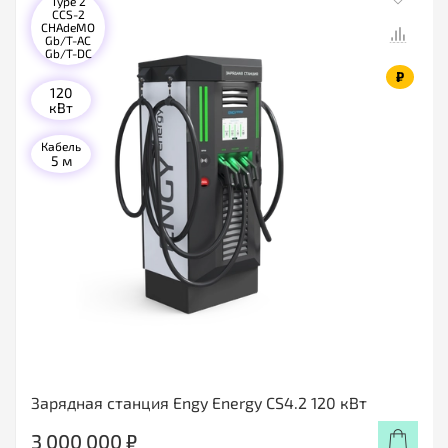
Type 2
CCS-2
CHAdeMO
Gb/T-AC
Gb/T-DC
₽
120
кВт
Кабель
5 м
Зарядная станция Engy Energy CS4.2 120 кВт
3 000 000 ₽