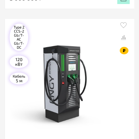
Type 2
CCS-2
Gb/T-
AC
Gb/T-
DC
₽
120
кВт
Кабель
5 м