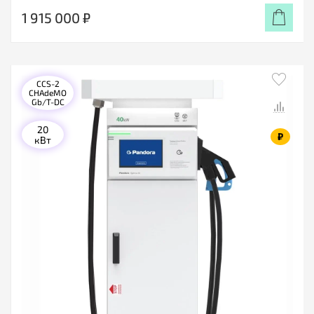
1 915 000 ₽
CCS-2
CHAdeMO
Gb/T-DC
20
₽
кВт