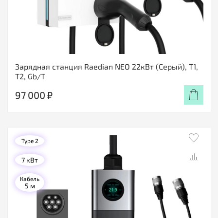
Зарядная станция Raedian NEO 22кВт (Серый), T1,
T2, Gb/T
97 000 ₽
Type 2
7 кВт
Кабель
5 м