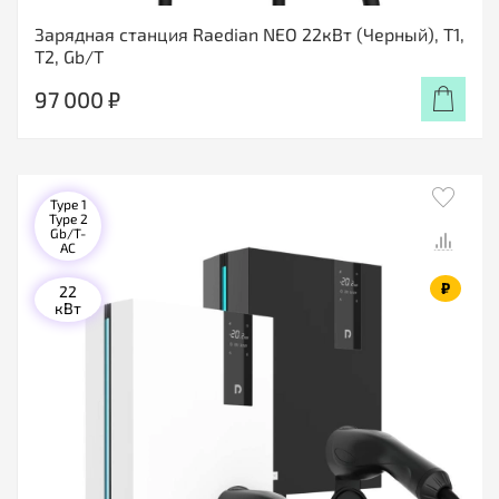
Зарядная станция Raedian NEO 22кВт (Черный), T1,
T2, Gb/T
97 000 ₽
Type 1
Type 2
Gb/T-
AC
₽
22
кВт