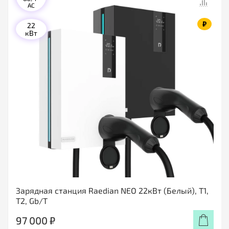
AC
₽
22
кВт
Зарядная станция Raedian NEO 22кВт (Белый), T1,
T2, Gb/T
97 000 ₽