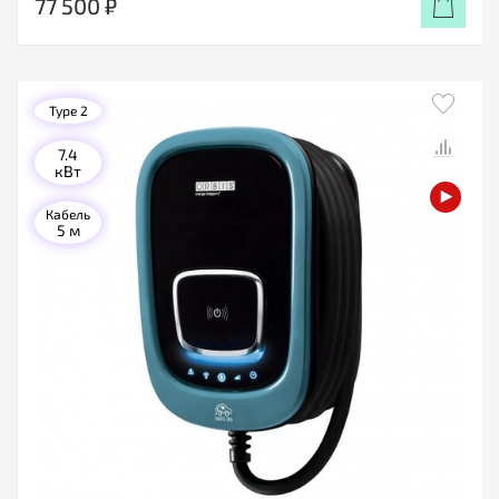
77 500 ₽
Type 2
7.4
кВт
Кабель
5 м