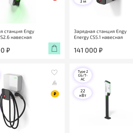
3 м
я станция Engy
Зарядная станция Engy
CS2.6 навесная
Energy CS5.1 навесная
00 ₽
141 000 ₽
Type 2
Gb/T-
AC
22
₽
кВт