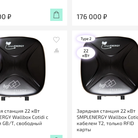
00 ₽
176 000 ₽
Type 2
22
кВт
я станция 22 кВт
Зарядная станция 22 кВт
RGY Wallbox Cotidi с
SMPLENERGY Wallbox Cotid
 GB/Т, свободный
кабелем Т2, только RFID
карты