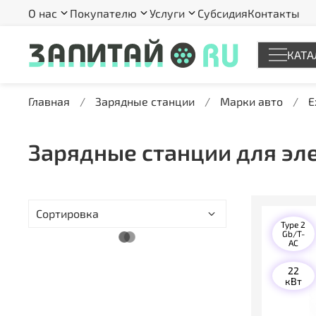
О нас
Покупателю
Услуги
Субсидия
Контакты
КАТА
Главная
Зарядные станции
Марки авто
E
Зарядные станции для эле
Type 2
Gb/T-
AC
22
кВт