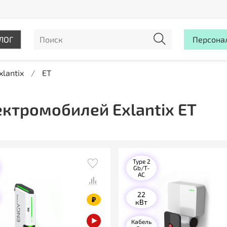
ЛОГ
Персона
xlantix
ET
ктромобилей Exlantix ET
Type 2
Gb/T-
AC
22
₽
кВт
Кабель