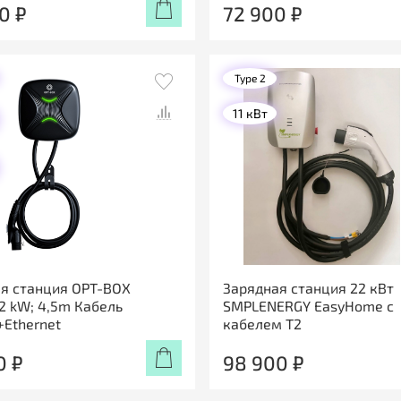
0 ₽
72 900 ₽
Type 2
11 кВт
я станция OPT-BOX
Зарядная станция 22 кВт
22 kW; 4,5m Кабель
SMPLENERGY EasyHome с
+Ethernet
кабелем T2
0 ₽
98 900 ₽