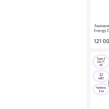
Зарядна
Energy 
121 0
Type 2
Gb/T-
AC
22
кВт
Кабель
3 м