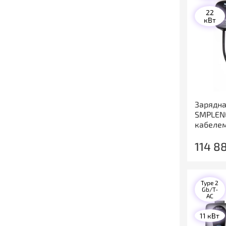
22
кВт
Зарядна
SMPLENE
кабеле
114 8
Type 2
Gb/T-
AC
11 кВт