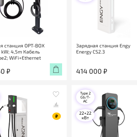
я станция OPT-BOX
Зарядная станция Engy
2 kW; 4,5m Кабель
Energy CS2.3
pe2; WiFi+Ethernet
50 ₽
414 000 ₽
Type 2
Gb/T-
AC
22+22
₽
кВт