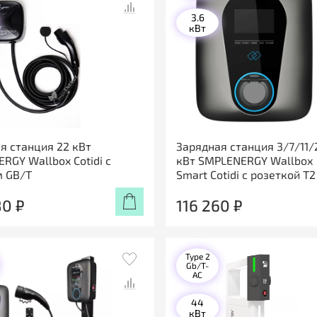
3.6
кВт
я станция 22 кВт
Зарядная станция 3/7/11/
RGY Wallbox Cotidi с
кВт SMPLENERGY Wallbox
м GB/T
Smart Cotidi с розеткой Т2
80 ₽
116 260 ₽
Type 2
Gb/T-
AC
44
кВт