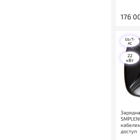
176 0
Gb/T-
AC
22
кВт
Зарядна
SMPLENE
кабелем
доступ