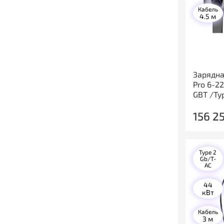
Кабель
4.5 м
Зарядна
Pro 6-2
GBT /Ty
156 2
Type 2
Gb/T-
AC
44
кВт
Кабель
3 м