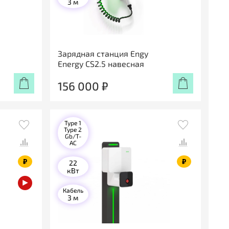
3 м
Зарядная станция Engy
Energy CS2.5 навесная
156 000 ₽
Type 1
Type 2
Gb/T-
AC
₽
₽
22
кВт
Кабель
3 м