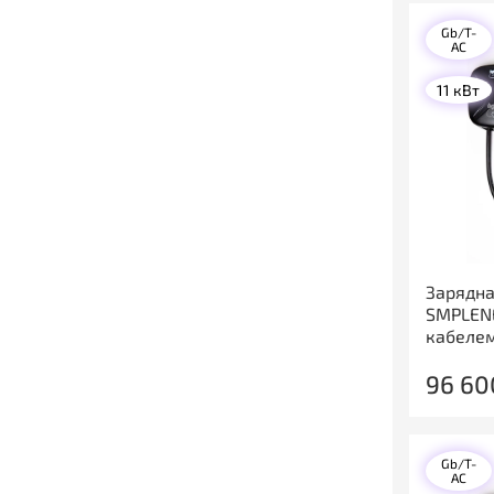
Gb/T-
AC
11 кВт
Зарядна
SMPLENE
кабеле
96 60
Gb/T-
AC