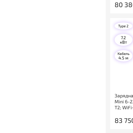
80 38
Type 2
7.2
кВт
Кабель
4.5 м
Зарядна
Mini 6-
T2; WiFi
83 75