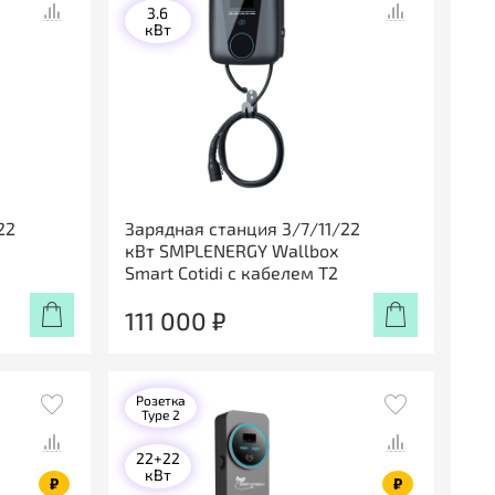
3.6
кВт
22
Зарядная станция 3/7/11/22
кВт SMPLENERGY Wallbox
Smart Cotidi с кабелем Т2
111 000 ₽
Розетка
Type 2
22+22
кВт
₽
₽