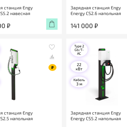
я станция Engy
Зарядная станция Engy
CS5.2 навесная
Energy CS2.6 напольная
00 ₽
141 000 ₽
Type 2
Gb/T-
AC
22
₽
кВт
Кабель
3 м
я станция Engy
Зарядная станция Engy
CS2.5 напольная
Energy CS5.2 напольная