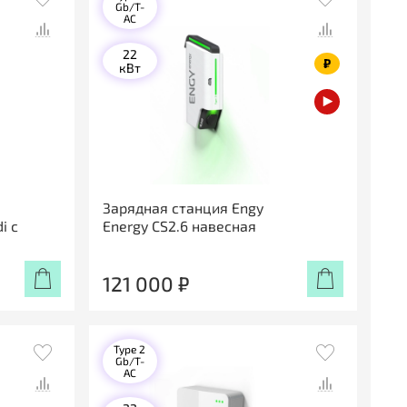
Gb/T-
AC
22
₽
кВт
Зарядная станция Engy
i с
Energy CS2.6 навесная
121 000 ₽
Type 2
Gb/T-
AC