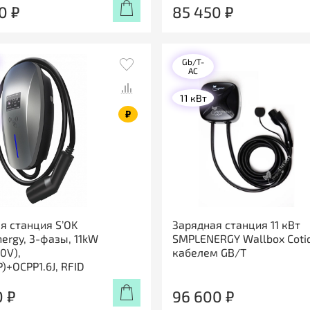
0 ₽
85 450 ₽
Gb/T-
AC
11 кВт
₽
я станция S’OK
Зарядная станция 11 кВт
nergy, 3-фазы, 11kW
SMPLENERGY Wallbox Cotid
0V),
кабелем GB/T
)+OCPP1.6J, RFID
0 ₽
96 600 ₽