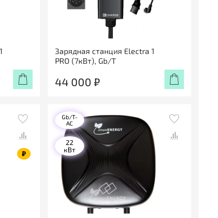
1
Зарядная станция Electra 1
PRO (7кВт), Gb/T
44 000 ₽
Gb/T-
AC
22
кВт
₽