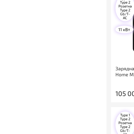
Type 2
Розетка
Type 2
Gb/T-
AC
11 кВт
Зарядна
Home Mi
105 0
Type 1
Type 2
Розетка
Type 2
Gb/T-