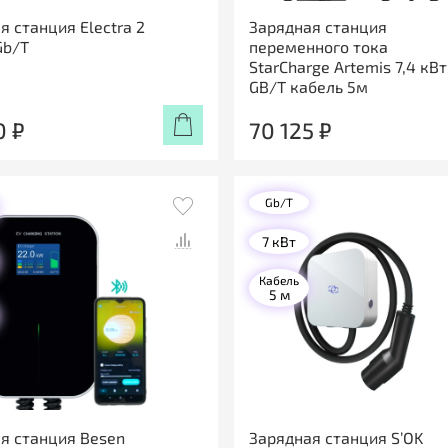
я станция Electra 2
Зарядная станция
Gb/T
переменного тока
StarCharge Artemis 7,4 кВт
GB/T кабель 5м
0 ₽
70 125 ₽
Gb/T
7 кВт
Кабель
5 м
я станция Besen
Зарядная станция S’OK