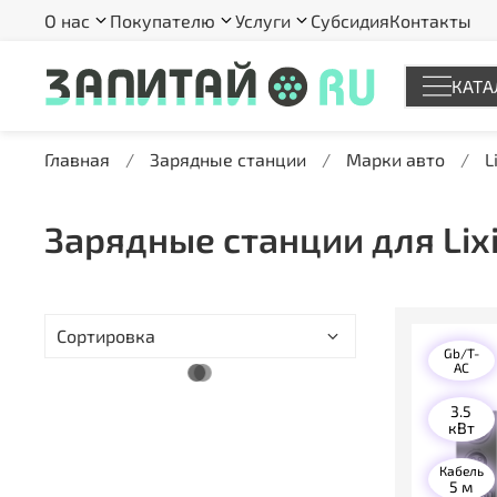
О нас
Покупателю
Услуги
Субсидия
Контакты
КАТА
Главная
Зарядные станции
Марки авто
L
Зарядные станции для Lix
Gb/T-
AC
3.5
кВт
Кабель
5 м