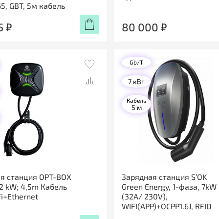
65, GBT, 5м кабель
5 ₽
80 000 ₽
Gb/T
7 кВт
Кабель
5 м
я станция OPT-BOX
Зарядная станция S’OK
22 kW; 4,5m Кабель
Green Energy, 1-фаза, 7kW
Fi+Ethernet
(32A/ 230V),
WIFI(APP)+OCPP1.6J, RFID