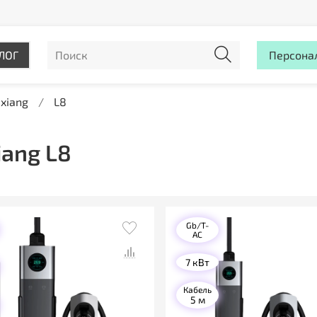
ЛОГ
Персона
ixiang
L8
iang L8
Gb/T-
AC
7 кВт
Кабель
5 м