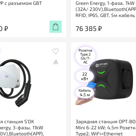
P с разъемом GBT
Green Energy, 1-фаза, 7kW
(32A/ 230V),Bluetooth(APP
RFID, IP65, GBT, 5м кабель
0 ₽
76 385 ₽
Розетка
Type 2
Gb/T-
AC
22
кВт
Кабель
4.5 м
я станция S’OK
Зарядная станция OPT-B
nergy, 3-фазы, 11kW
Mini 6-22 kW; 4,5m Розетк
0V),Bluetooth(APP),
Type2; WiFi+Ethernet