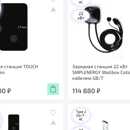
AC
22
кВт
я станция TOUCH
Зарядная станция 22 кВт
ni
SMPLENERGY Wallbox Cotid
кабелем GB/T
00 ₽
114 880 ₽
Type 2
Gb/T-
AC