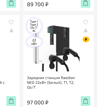
89 700 ₽
Type 1
Type 2
Gb/T-
AC
₽
22
кВт
Зарядная станция Raedian
i с
NEO 22кВт (Белый), T1, T2,
Gb/T
97 000 ₽