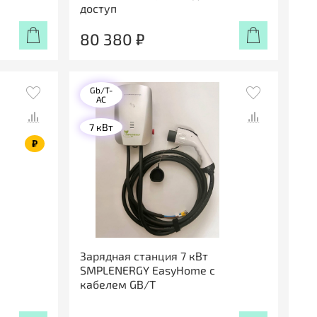
доступ
80 380 ₽
Gb/T-
AC
7 кВт
₽
Зарядная станция 7 кВт
SMPLENERGY EasyHome с
кабелем GB/T