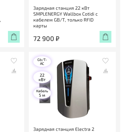
Зарядная станция 22 кВт
SMPLENERGY Wallbox Cotidi с
,
кабелем GB/Т, только RFID
карты
72 900 ₽
Gb/T-
AC
22
кВт
Кабель
5 м
Зарядная станция Electra 2