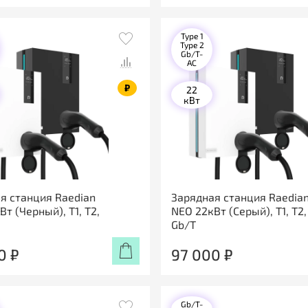
Type 1
Type 2
Gb/T-
AC
₽
22
кВт
я станция Raedian
Зарядная станция Raedia
т (Черный), T1, T2,
NEO 22кВт (Серый), T1, T2,
Gb/T
0 ₽
97 000 ₽
Gb/T-