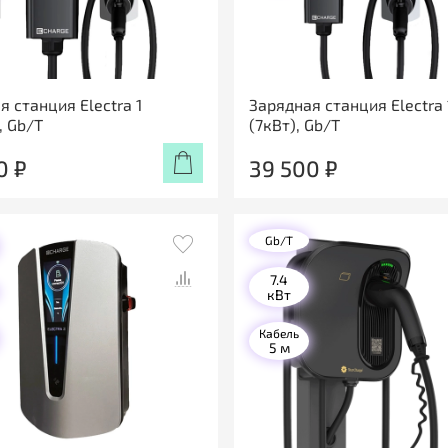
я станция Electra 1
Зарядная станция Electra 
, Gb/T
(7кВт), Gb/T
0 ₽
39 500 ₽
Gb/T
7.4
кВт
Кабель
5 м