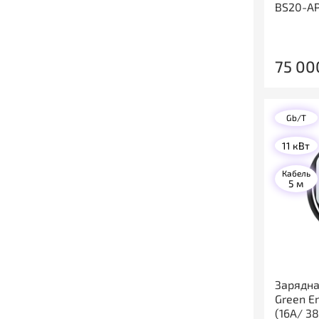
BS20-AP
75 00
Gb/T
11 кВт
Кабель
5 м
Зарядна
Green E
(16A/ 38