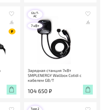
Gb/T-
AC
7 кВт
₽
n
Зарядная станция 7кВт
SMPLENERGY Wallbox Cotidi с
кабелем GB/T
104 650 ₽
Type 2