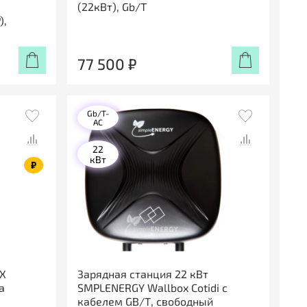
(22кВт), Gb/T
),
77 500 ₽
Gb/T-
AC
22
кВт
₽
OX
Зарядная станция 22 кВт
а
SMPLENERGY Wallbox Cotidi с
кабелем GB/Т, свободный