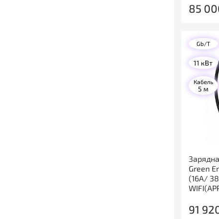
85 00
Gb/T
11 кВт
Кабель
5 м
Зарядна
Green E
(16A/ 38
WIFI(APP
91 92