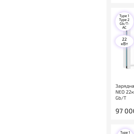
Type 1
Type 2
Gb/T-
AC
22
кВт
Зарядна
NEO 22кВ
Gb/T
97 00
Type 1