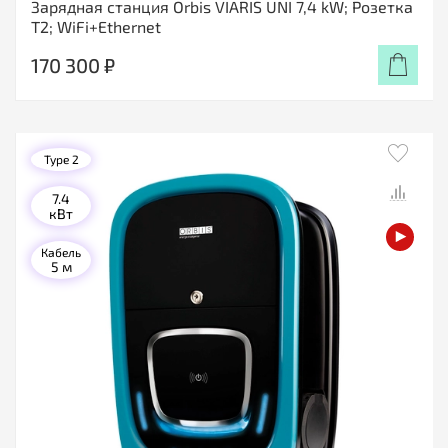
Зарядная станция Orbis VIARIS UNI 7,4 kW; Розетка
T2; WiFi+Ethernet
170 300 ₽
Type 2
7.4
кВт
Кабель
5 м