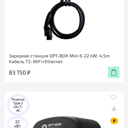
Зарядная станция OPT-BOX Mini 6-22 kW; 4,5m
Кабель T2; WiFi+Ethernet
83 750 ₽
Розетка
Type 2
Gb/T-
AC
₽
22
кВт