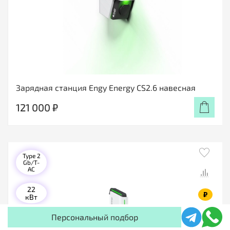
Зарядная станция Engy Energy CS2.6 навесная
121 000 ₽
Type 2
Gb/T-
AC
22
₽
кВт
Персональный подбор