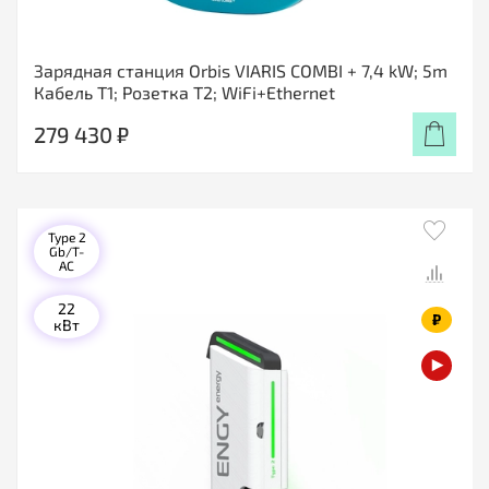
Зарядная станция Orbis VIARIS COMBI + 7,4 kW; 5m
Кабель T1; Розетка T2; WiFi+Ethernet
279 430 ₽
Type 2
Gb/T-
AC
22
₽
кВт