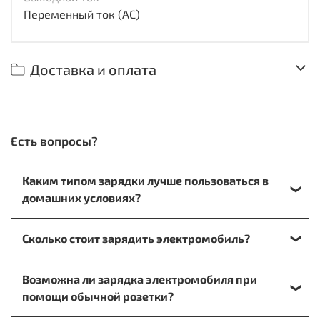
Переменный ток (AC)
Доставка и оплата
Есть вопросы?
Каким типом зарядки лучше пользоваться в
домашних условиях?
При зарядке на дому лучше отдать предпочтение
Сколько стоит зарядить электромобиль?
медленному варианту. Или воспользоваться
кабелем, который подключается к обычной
Для расчета стоимости заправки в домашних
электрической розетке.
Возможна ли зарядка электромобиля при
условиях вам необходимо знать емкость батареи
помощи обычной розетки?
вашего электромобиля и дневной/ночной тариф
на электроэнергию. Например, В Москве тарифы