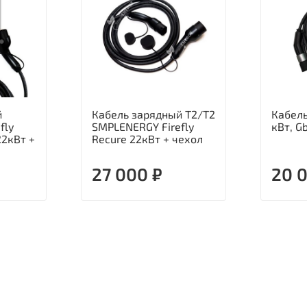
й
Кабель зарядный Т2/Т2
Кабель
fly
SMPLENERGY Firefly
кВт, G
22кВт +
Recure 22кВт + чехол
27 000 ₽
20 