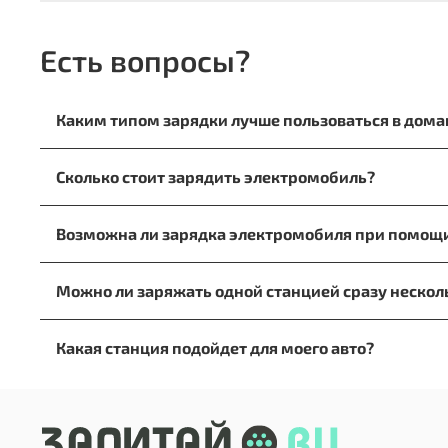
Есть вопросы?
Каким типом зарядки лучше пользоваться в дом
При зарядке на дому лучше отдать предпочтение 
Сколько стоит зарядить электромобиль?
розетке.
Для расчета стоимости заправки в домашних усло
Возможна ли зарядка электромобиля при помощ
электроэнергию. Например, В Москве тарифы 7.85 р
7,85 * 82 = 644 руб. Если будем заправляться ночью,
Да, это возможно. Однако приготовьтесь к тому, ч
Можно ли заряжать одной станцией сразу неско
Да, если такая функция поддерживается конкретн
Какая станция подойдет для моего авто?
При выборе ориентируйтесь на марку и тип вашег
зарядной станции.