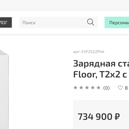
ЛОГ
Персона
арт.
EVF2S22P44
Зарядная ст
Floor, T2x2 
В
(0)
734 900 ₽