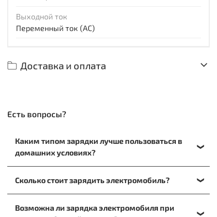
Выходной ток
Переменный ток (AC)
Доставка и оплата
Есть вопросы?
Каким типом зарядки лучше пользоваться в
домашних условиях?
При зарядке на дому лучше отдать предпочтение
Сколько стоит зарядить электромобиль?
медленному варианту. Или воспользоваться
кабелем, который подключается к обычной
Для расчета стоимости заправки в домашних
электрической розетке.
Возможна ли зарядка электромобиля при
условиях вам необходимо знать емкость батареи