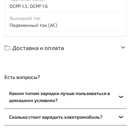
OCPP 1.5, OCPP 1.6
Выходной ток
Переменный ток (AC)
Доставка и оплата
Есть вопросы?
Каким типом зарядки лучше пользоваться в
домашних условиях?
При зарядке на дому лучше отдать предпочтение
Сколько стоит зарядить электромобиль?
медленному варианту. Или воспользоваться
кабелем, который подключается к обычной
Для расчета стоимости заправки в домашних