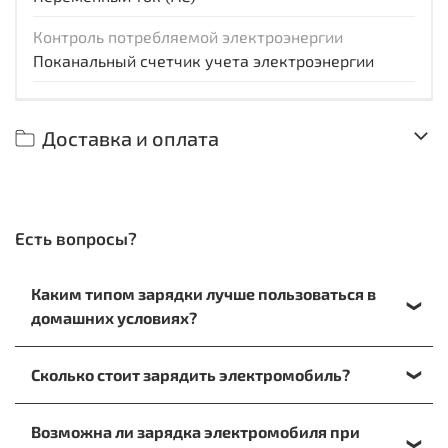
Контроль потребляемой электроэнергии
Поканальный счетчик учета электроэнергии
Доставка и оплата
Есть вопросы?
Каким типом зарядки лучше пользоваться в
домашних условиях?
При зарядке на дому лучше отдать предпочтение
Сколько стоит зарядить электромобиль?
медленному варианту. Или воспользоваться
кабелем, который подключается к обычной
Для расчета стоимости заправки в домашних
электрической розетке.
Возможна ли зарядка электромобиля при
условиях вам необходимо знать емкость батареи