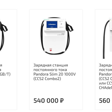
ия
Зарядная станция
Заряд
а
постоянного тока
постоя
(GB/T)
Pandora Slim 20 1000V
Pandor
(CCS2 Combo2)
(CCS2 
или CC
CHAde
540 000 ₽
560