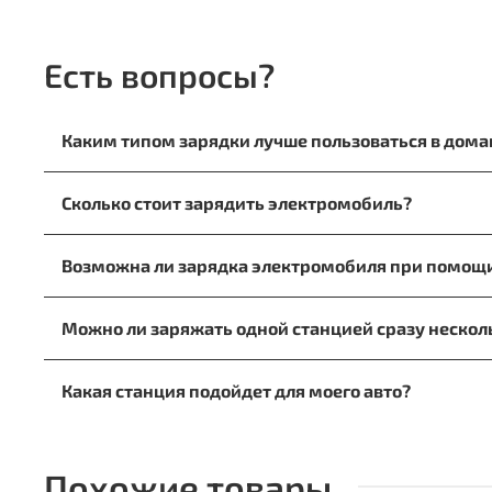
Есть вопросы?
Каким типом зарядки лучше пользоваться в дом
При зарядке на дому лучше отдать предпочтение 
Сколько стоит зарядить электромобиль?
розетке.
Для расчета стоимости заправки в домашних усло
Возможна ли зарядка электромобиля при помощ
электроэнергию. Например, В Москве тарифы 7.85 р
7,85 * 82 = 644 руб. Если будем заправляться ночью,
Да, это возможно. Однако приготовьтесь к тому, ч
Можно ли заряжать одной станцией сразу неско
Да, если такая функция поддерживается конкретн
Какая станция подойдет для моего авто?
При выборе ориентируйтесь на марку и тип вашег
зарядной станции.
Похожие товары