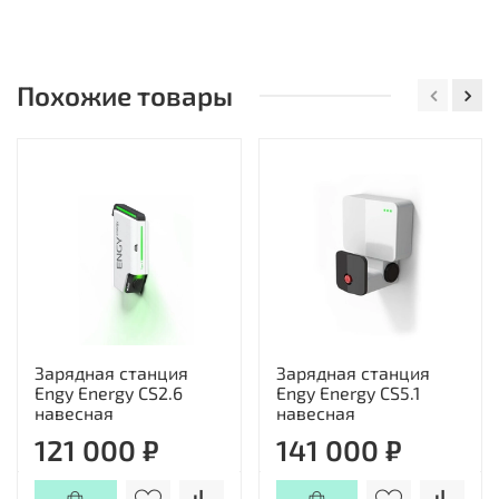
* 82 = 197 руб.
При выборе ориентируйтесь на марку и тип
вашего электромобиля. Также роль сыграет
наличие доступного подключения, емкость
Похожие товары
батареи и мощность зарядной станции.
Зарядная станция
Зарядная станция
Engy Energy CS2.6
Engy Energy CS5.1
навесная
навесная
121 000 ₽
141 000 ₽